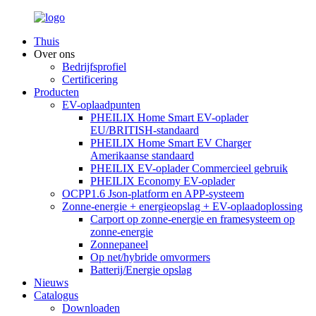
Thuis
Over ons
Bedrijfsprofiel
Certificering
Producten
EV-oplaadpunten
PHEILIX Home Smart EV-oplader
EU/BRITISH-standaard
PHEILIX Home Smart EV Charger
Amerikaanse standaard
PHEILIX EV-oplader Commercieel gebruik
PHEILIX Economy EV-oplader
OCPP1.6 Json-platform en APP-systeem
Zonne-energie + energieopslag + EV-oplaadoplossing
Carport op zonne-energie en framesysteem op
zonne-energie
Zonnepaneel
Op net/hybride omvormers
Batterij/Energie opslag
Nieuws
Catalogus
Downloaden