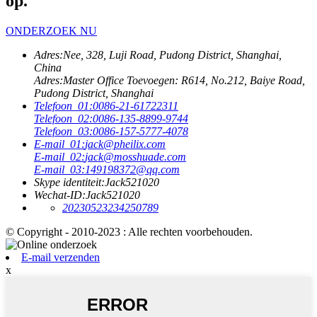
op.
ONDERZOEK NU
Adres:
Nee, 328, Luji Road, Pudong District, Shanghai,
China
Adres:
Master Office Toevoegen: R614, No.212, Baiye Road,
Pudong District, Shanghai
Telefoon_01:
0086-21-61722311
Telefoon_02:
0086-135-8899-9744
Telefoon_03:
0086-157-5777-4078
E-mail_01:
jack@pheilix.com
E-mail_02:
jack@mosshuade.com
E-mail_03:
149198372@qq.com
Skype identiteit:
Jack521020
Wechat-ID:
Jack521020
20230523234250789
© Copyright - 2010-2023 : Alle rechten voorbehouden.
E-mail verzenden
x