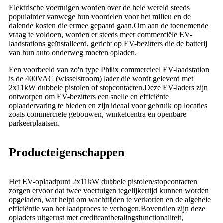
Elektrische voertuigen worden over de hele wereld steeds
populairder vanwege hun voordelen voor het milieu en de
dalende kosten die ermee gepaard gaan.Om aan de toenemende
vraag te voldoen, worden er steeds meer commerciële EV-
laadstations geïnstalleerd, gericht op EV-bezitters die de batterij
van hun auto onderweg moeten opladen.
Een voorbeeld van zo'n type Philix commercieel EV-laadstation
is de 400VAC (wisselstroom) lader die wordt geleverd met
2x11kW dubbele pistolen of stopcontacten.Deze EV-laders zijn
ontworpen om EV-bezitters een snelle en efficiënte
oplaadervaring te bieden en zijn ideaal voor gebruik op locaties
zoals commerciële gebouwen, winkelcentra en openbare
parkeerplaatsen.
Producteigenschappen
Het EV-oplaadpunt 2x11kW dubbele pistolen/stopcontacten
zorgen ervoor dat twee voertuigen tegelijkertijd kunnen worden
opgeladen, wat helpt om wachttijden te verkorten en de algehele
efficiëntie van het laadproces te verhogen.Bovendien zijn deze
opladers uitgerust met creditcardbetalingsfunctionaliteit,