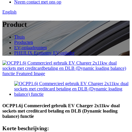
Neem contact met ons op
English
Product
Thuis
Producten
EV-oplaadpunten
PHEILIX Economy EV-oplader
OCPP1.6j Commercieel gebruik EV Charger 2x11kw dual
sockets met creditcard betaling en DLB (Dynamic loading
balance) functie
Korte beschrijving: