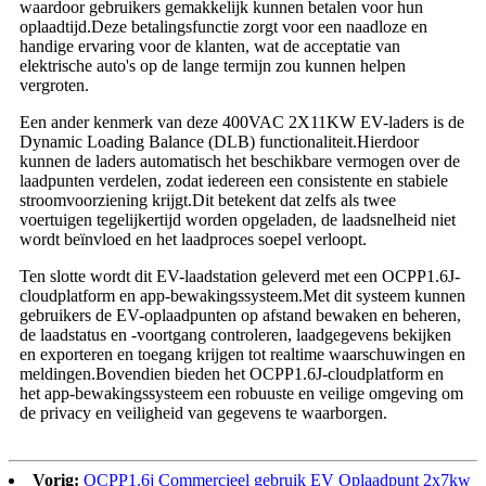
waardoor gebruikers gemakkelijk kunnen betalen voor hun
oplaadtijd.Deze betalingsfunctie zorgt voor een naadloze en
handige ervaring voor de klanten, wat de acceptatie van
elektrische auto's op de lange termijn zou kunnen helpen
vergroten.
Een ander kenmerk van deze 400VAC 2X11KW EV-laders is de
Dynamic Loading Balance (DLB) functionaliteit.Hierdoor
kunnen de laders automatisch het beschikbare vermogen over de
laadpunten verdelen, zodat iedereen een consistente en stabiele
stroomvoorziening krijgt.Dit betekent dat zelfs als twee
voertuigen tegelijkertijd worden opgeladen, de laadsnelheid niet
wordt beïnvloed en het laadproces soepel verloopt.
Ten slotte wordt dit EV-laadstation geleverd met een OCPP1.6J-
cloudplatform en app-bewakingssysteem.Met dit systeem kunnen
gebruikers de EV-oplaadpunten op afstand bewaken en beheren,
de laadstatus en -voortgang controleren, laadgegevens bekijken
en exporteren en toegang krijgen tot realtime waarschuwingen en
meldingen.Bovendien bieden het OCPP1.6J-cloudplatform en
het app-bewakingssysteem een ​​robuuste en veilige omgeving om
de privacy en veiligheid van gegevens te waarborgen.
Vorig:
OCPP1.6j Commercieel gebruik EV Oplaadpunt 2x7kw