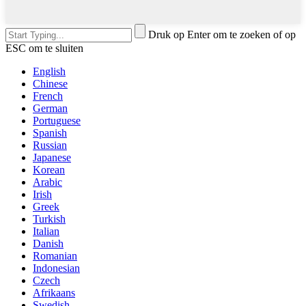
Druk op Enter om te zoeken of op
ESC om te sluiten
English
Chinese
French
German
Portuguese
Spanish
Russian
Japanese
Korean
Arabic
Irish
Greek
Turkish
Italian
Danish
Romanian
Indonesian
Czech
Afrikaans
Swedish